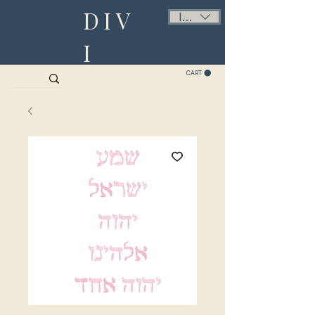
DIV
ILS (₪)
I
CART